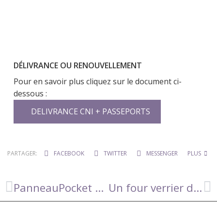
DÉLIVRANCE OU RENOUVELLEMENT
Pour en savoir plus cliquez sur le document ci-
dessous :
DELIVRANCE CNI + PASSEPORTS
PARTAGER:
FACEBOOK
TWITTER
MESSENGER
PLUS
PanneauPocket au service des habitants de Camboulazet !
Un four verrier du XVIIème ou XVIIIème siècle découvert à Noyès